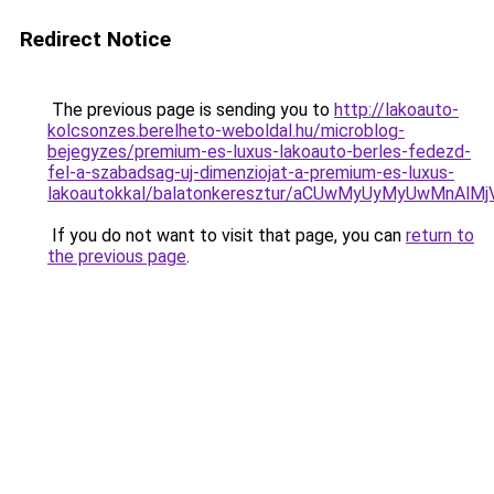
Redirect Notice
The previous page is sending you to
http://lakoauto-
kolcsonzes.berelheto-weboldal.hu/microblog-
bejegyzes/premium-es-luxus-lakoauto-berles-fedezd-
fel-a-szabadsag-uj-dimenziojat-a-premium-es-luxus-
lakoautokkal/balatonkeresztur/aCUwMyUyMyUwMnA
If you do not want to visit that page, you can
return to
the previous page
.