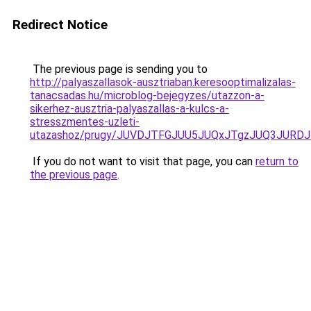
Redirect Notice
The previous page is sending you to
http://palyaszallasok-ausztriaban.keresooptimalizalas-
tanacsadas.hu/microblog-bejegyzes/utazzon-a-
sikerhez-ausztria-palyaszallas-a-kulcs-a-
stresszmentes-uzleti-
utazashoz/prugy/JUVDJTFGJUU5JUQxJTgzJUQ3JU
If you do not want to visit that page, you can
return to
the previous page
.