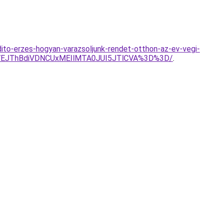
adito-erzes-hogyan-varazsoljunk-rendet-otthon-az-ev-vegi-
TVEJThBdiVDNCUxMEIlMTA0JUI5JTlCVA%3D%3D/
.