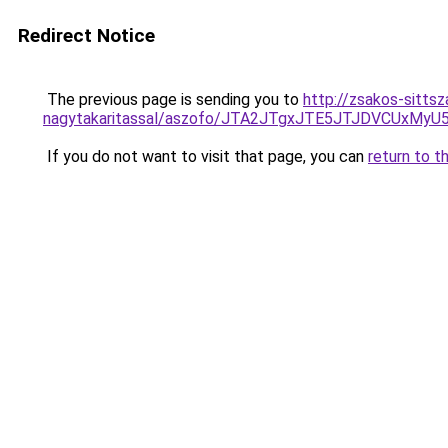
Redirect Notice
The previous page is sending you to
http://zsakos-sittsz
nagytakaritassal/aszofo/JTA2JTgxJTE5JTJDVCUxM
If you do not want to visit that page, you can
return to t